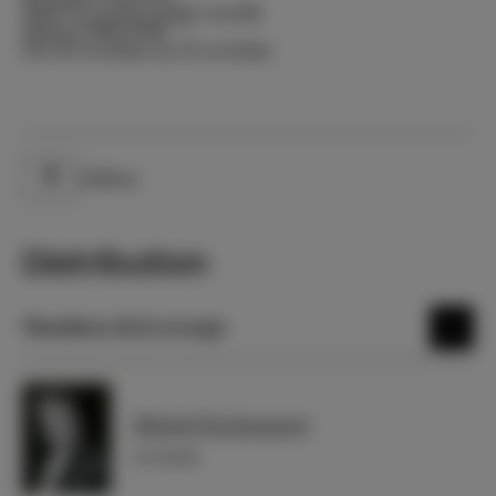
Mise en scène Jorge Lavelli
Saison 1980-1981
Du 22 octobre au 23 octobre
Odéon
Lieu
Distribution
Membres de la troupe
Michel Duchaussoy
Le Garde