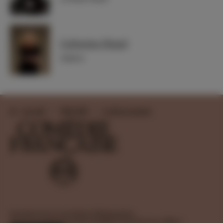
Catherine Hiegel
Juliette
Accueil
1980-1981
Le Roi se meurt
Inscrivez-vous à nos lettres d’information
pour ne manquer aucune actualité et recevoir nos offres !