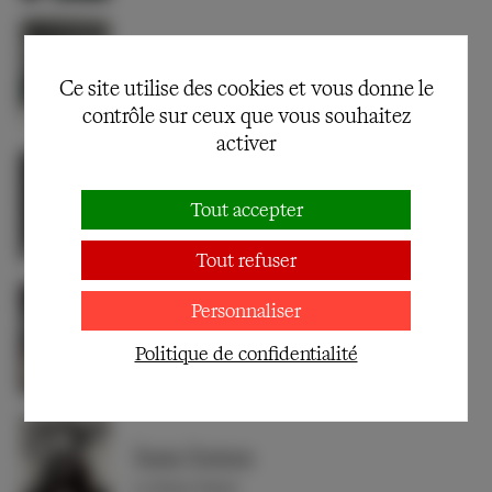
Michel Aumont
Ce site utilise des cookies et vous donne le
Bérenger
contrôle sur ceux que vous souhaitez
activer
François Chaumette
Tout accepter
Le Médecin
Tout refuser
Personnaliser
Christine Fersen
Politique de confidentialité
La Reine Marguerite
Tania Torrens
La Reine Marie