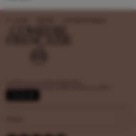
Accueil
1982-1983
La Double Inconstance
Inscrivez-vous à nos lettres d’information
pour ne manquer aucune actualité et recevoir nos offres !
S'inscrire
Nos sites