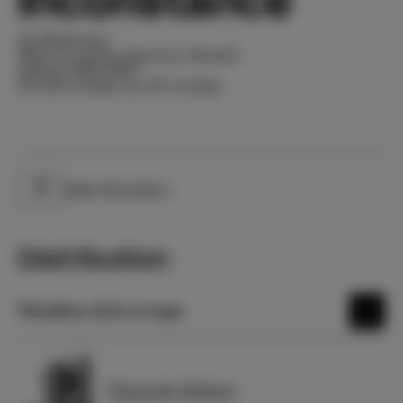
Inconstance
de Marivaux
Mise en scène Jean-Luc Boutté
Saison 1982-1983
Du 28 octobre au 29 octobre
Salle Richelieu
Lieu
Distribution
Membres de la troupe
Françoise Seigner