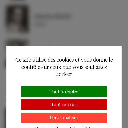
Jean-Luc Boutté
Sévère
Tania Torrens
Stratonice
Ce site utilise des cookies et vous donne le
contrôle sur ceux que vous souhaitez
activer
Richard Fontana
Tout accepter
Polyeucte
Tout refuser
Personnaliser
Claude Mathieu
Pauline