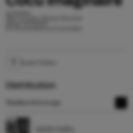
Cocu imaginaire
de Molière
Mise en scène Thierry Hancisse
Saison 2001-2002
Du 14 novembre au 15 novembre
Studio-Théâtre
Lieu
Distribution
Membres de la troupe
Isabelle Gardien