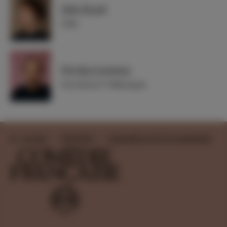
Julie Sicard
Célie
Nicolas Lormeau
Gros-René et Villebrequin
Accueil
2001-2002
Sganarelle ou le Cocu imaginaire