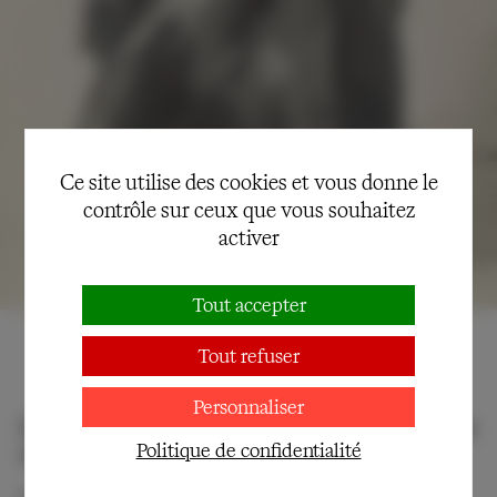
Ce site utilise des cookies et vous donne le
contrôle sur ceux que vous souhaitez
activer
Tout accepter
Tout refuser
Personnaliser
Entré à la Comédie-Française en 1896 ; sociétaire
Politique de confidentialité
en 1904 ; retraité en 1916.